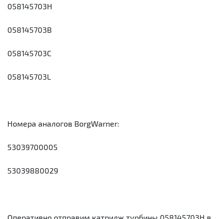
058145703H
058145703B
058145703C
058145703L
Номера аналогов BorgWarner:
53039700005
53039880029
Оперативно отправим катридж турбины 058145703H в