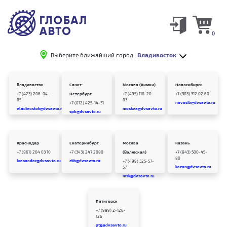
0
Выберите ближайший город:
Владивосток
Владивосток
Санкт-
Москва (Химки)
Новосибирск
+7 (423) 206-04-
Петербург
+7 (495) 118-20-
+7 (383) 312 02 60
85
83
novosib@dvsavto.ru
+7 (812) 425-14-31
vladivostok@dvsavto.ru
moskva@dvsavto.ru
spb@dvsavto.ru
Краснодар
Екатеринбург
Москва
Казань
+7 (861) 204 03 10
+7 (343) 247 2080
(Волжская)
+7 (843) 500-45-
80
krasnodar@dvsavto.ru
ekb@dvsavto.ru
+7 (499) 325-57-
kazan@dvsavto.ru
57
msk@dvsavto.ru
Пятигорск
+7 (989) 2-126-
126
ptg@dvsavto.ru