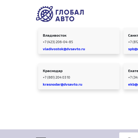
Владивосток
Санк
+7 (423) 206-04-85
+7 (81
vladivostok@dvsavto.ru
spb@
Краснодар
Екат
+7 (861) 204 03 10
+7 (3
krasnodar@dvsavto.ru
ekb@