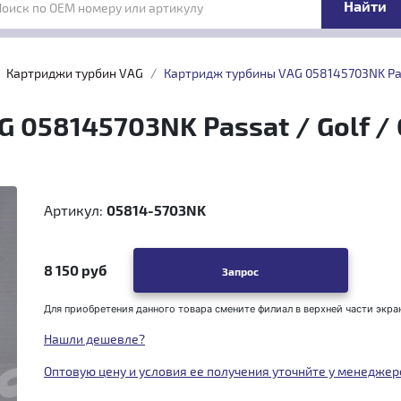
Поиск по OEM номеру или артикулу
Картриджи турбин VAG
Картридж турбины VAG 058145703NK Pass
058145703NK Passat / Golf / 
Артикул:
05814-5703NK
8 150 руб
Запрос
Для приобретения данного товара смените филиал в верхней части экра
Нашли дешевле?
Оптовую цену и условия ее получения уточнйте у менеджер