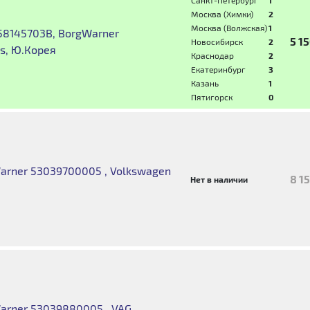
Санкт-Петербург
1
Москва (Химки)
2
Москва (Волжская)
1
58145703B, BorgWarner
5 1
Новосибирск
2
s, Ю.Корея
Краснодар
2
Екатеринбург
3
Казань
1
Пятигорск
0
rner 53039700005 , Volkswagen
8 1
Нет в наличии
arner 53039880005 , VAG