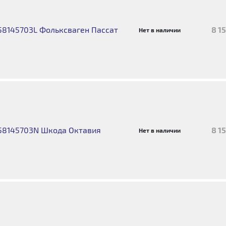
58145703L Фольксваген Пассат
8 1
Нет в наличии
58145703N Шкода Октавия
8 1
Нет в наличии