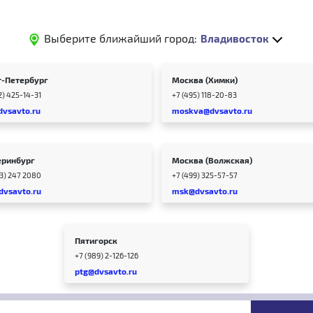
Выберите ближайший город:
Владивосток
т-Петербург
Москва (Химки)
2) 425-14-31
+7 (495) 118-20-83
dvsavto.ru
moskva@dvsavto.ru
еринбург
Москва (Волжская)
43) 247 2080
+7 (499) 325-57-57
dvsavto.ru
msk@dvsavto.ru
Пятигорск
+7 (989) 2-126-126
ptg@dvsavto.ru