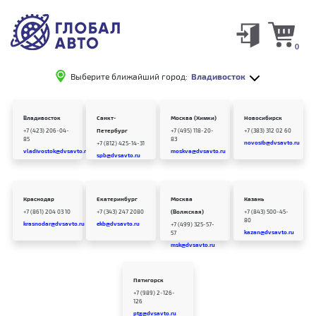
0
Выберите ближайший город:
Владивосток
Владивосток
Санкт-
Москва (Химки)
Новосибирск
+7 (423) 206-04-
Петербург
+7 (495) 118-20-
+7 (383) 312 02 60
85
83
novosib@dvsavto.ru
+7 (812) 425-14-31
vladivostok@dvsavto.ru
moskva@dvsavto.ru
spb@dvsavto.ru
Краснодар
Екатеринбург
Москва
Казань
+7 (861) 204 03 10
+7 (343) 247 2080
(Волжская)
+7 (843) 500-45-
80
krasnodar@dvsavto.ru
ekb@dvsavto.ru
+7 (499) 325-57-
kazan@dvsavto.ru
57
msk@dvsavto.ru
Пятигорск
+7 (989) 2-126-
126
ptg@dvsavto.ru