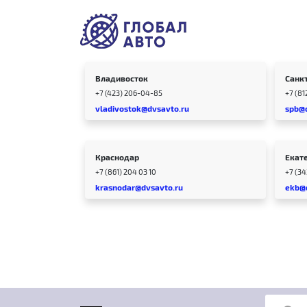
Владивосток
Санк
+7 (423) 206-04-85
+7 (81
vladivostok@dvsavto.ru
spb@
Краснодар
Екат
+7 (861) 204 03 10
+7 (3
krasnodar@dvsavto.ru
ekb@