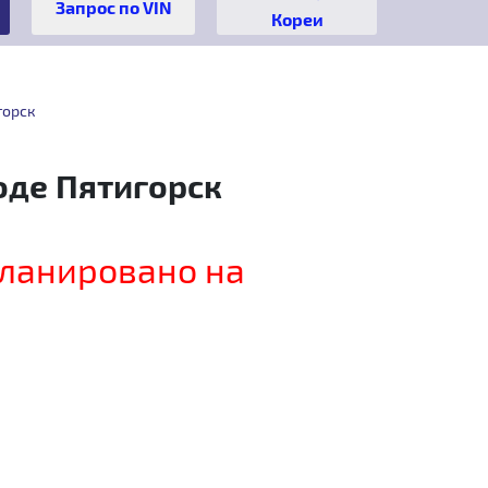
Кореи
горск
оде Пятигорск
планировано на