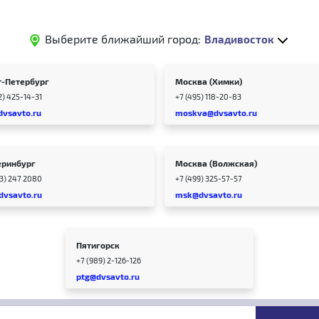
Выберите ближайший город:
Владивосток
т-Петербург
Москва (Химки)
2) 425-14-31
+7 (495) 118-20-83
dvsavto.ru
moskva@dvsavto.ru
еринбург
Москва (Волжская)
43) 247 2080
+7 (499) 325-57-57
dvsavto.ru
msk@dvsavto.ru
Пятигорск
+7 (989) 2-126-126
ptg@dvsavto.ru