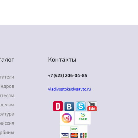
талог
Контакты
+7 (423) 206-04-85
гатели
индров
vladivostok@dvsavto.ru
ителям
оделям
ратура
миссия
урбины