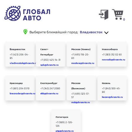
0
Выберите ближайший город:
Владивосток
Владивосток
Санкт-
Москва (Химки)
Новосибирск
+7 (423) 206-04-
Петербург
+7 (495) 118-20-
+7 (383) 312 02 60
85
83
novosib@dvsavto.ru
+7 (812) 425-14-31
vladivostok@dvsavto.ru
moskva@dvsavto.ru
spb@dvsavto.ru
Краснодар
Екатеринбург
Москва
Казань
+7 (861) 204 03 10
+7 (343) 247 2080
(Волжская)
+7 (843) 500-45-
80
krasnodar@dvsavto.ru
ekb@dvsavto.ru
+7 (499) 325-57-
kazan@dvsavto.ru
57
msk@dvsavto.ru
Пятигорск
+7 (989) 2-126-
126
ptg@dvsavto.ru