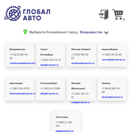
0
Выберите ближайший город:
Владивосток
Владивосток
Санкт-
Москва (Химки)
Новосибирск
+7 (423) 206-04-
Петербург
+7 (495) 118-20-
+7 (383) 312 02 60
85
83
novosib@dvsavto.ru
+7 (812) 425-14-31
vladivostok@dvsavto.ru
moskva@dvsavto.ru
spb@dvsavto.ru
Краснодар
Екатеринбург
Москва
Казань
+7 (861) 204 03 10
+7 (343) 247 2080
(Волжская)
+7 (843) 500-45-
80
krasnodar@dvsavto.ru
ekb@dvsavto.ru
+7 (499) 325-57-
kazan@dvsavto.ru
57
msk@dvsavto.ru
Пятигорск
+7 (989) 2-126-
126
ptg@dvsavto.ru