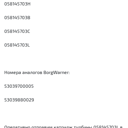
058145703H
058145703B
058145703C
058145703L
Номера аналогов BorgWarner:
53039700005
53039880029
Оперативно отправим катридж турбины 058145703L в