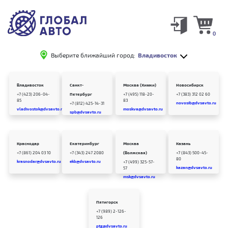
0
Выберите ближайший город:
Владивосток
Владивосток
Санкт-
Москва (Химки)
Новосибирск
+7 (423) 206-04-
Петербург
+7 (495) 118-20-
+7 (383) 312 02 60
85
83
novosib@dvsavto.ru
+7 (812) 425-14-31
vladivostok@dvsavto.ru
moskva@dvsavto.ru
spb@dvsavto.ru
Краснодар
Екатеринбург
Москва
Казань
+7 (861) 204 03 10
+7 (343) 247 2080
(Волжская)
+7 (843) 500-45-
80
krasnodar@dvsavto.ru
ekb@dvsavto.ru
+7 (499) 325-57-
kazan@dvsavto.ru
57
msk@dvsavto.ru
Пятигорск
+7 (989) 2-126-
126
ptg@dvsavto.ru