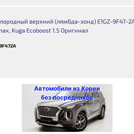
лородный верхний (лямбда-зонд) E1GZ-9F47-2
max, Kuga Ecoboost 1.5 Оригинал
9F472A
Автомобили из Кореи
без посредников