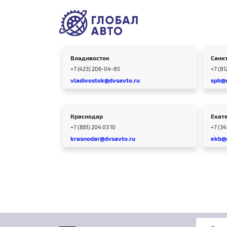
Владивосток
Санк
+7 (423) 206-04-85
+7 (81
vladivostok@dvsavto.ru
spb@
Краснодар
Екат
+7 (861) 204 03 10
+7 (3
krasnodar@dvsavto.ru
ekb@