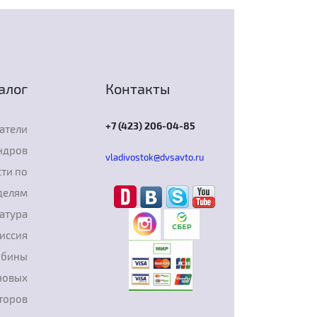
алог
Контакты
+7 (423) 206-04-85
атели
ндров
vladivostok@dvsavto.ru
ти по
делям
атура
иссия
рбины
новых
торов