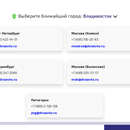
Выберите ближайший город:
Владивосток
т-Петербург
Москва (Химки)
2) 425-14-31
+7 (495) 118-20-83
dvsavto.ru
moskva@dvsavto.ru
еринбург
Москва (Волжская)
43) 247 2080
+7 (499) 325-57-57
dvsavto.ru
msk@dvsavto.ru
Пятигорск
+7 (989) 2-126-126
ptg@dvsavto.ru