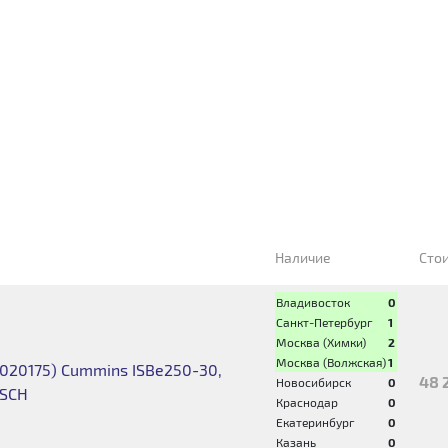
Наличие
Сто
Владивосток
0
Санкт-Петербург
1
Москва (Химки)
2
Москва (Волжская)
1
5020175) Cummins ISBe250-30,
48 
Новосибирск
0
OSCH
Краснодар
0
Екатеринбург
0
Казань
0