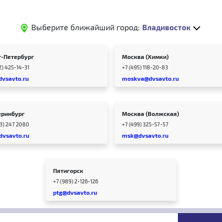
Выберите ближайший город:
Владивосток
т-Петербург
Москва (Химки)
2) 425-14-31
+7 (495) 118-20-83
dvsavto.ru
moskva@dvsavto.ru
еринбург
Москва (Волжская)
43) 247 2080
+7 (499) 325-57-57
dvsavto.ru
msk@dvsavto.ru
Пятигорск
+7 (989) 2-126-126
ptg@dvsavto.ru