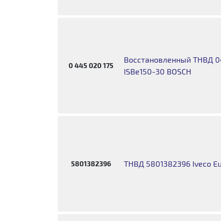
Восстановленный ТНВД 04
0 445 020 175
ISBe150-30 BOSCH
ТНВД 5801382396 Iveco E
5801382396