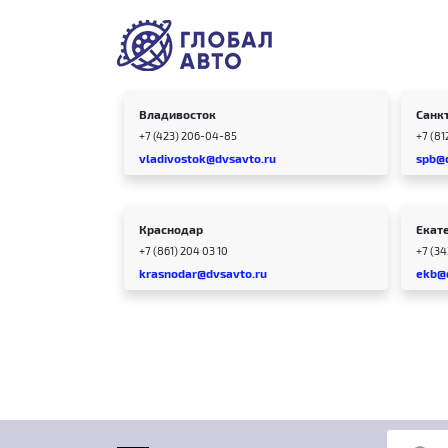
Владивосток
Санк
+7 (423) 206-04-85
+7 (81
vladivostok@dvsavto.ru
spb@
Краснодар
Екат
+7 (861) 204 03 10
+7 (3
krasnodar@dvsavto.ru
ekb@