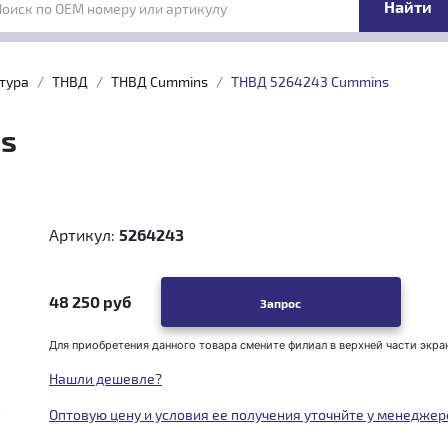
Поиск по OEM номеру или артикулу
тура
ТНВД
ТНВД Cummins
ТНВД 5264243 Cummins
s
Артикул:
5264243
48 250 руб
Запрос
Для приобретения данного товара смените филиал в верхней части экра
Нашли дешевле?
Оптовую цену и условия ее получения уточнйте у менеджер