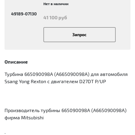
Нет в наличии
49189-07130
41 100 руб
Запрос
Описание
Турбина 665090098A (A665090098A) для автомобиля
Ssang Yong Rexton с двигателем D27DT P/UP
Производитель турбины 665090098A (A665090098A)
фирма Mitsubishi
.