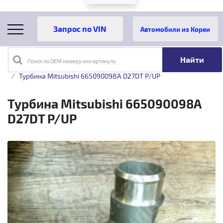
Автомобили из Кореи
Поиск по OEM номеру или артикулу
Главная
Каталог товаров
Турбины
Турбины T-Turbo
Турбина Mitsubishi 665090098A D27DT P/UP
Турбина Mitsubishi 665090098A
D27DT P/UP