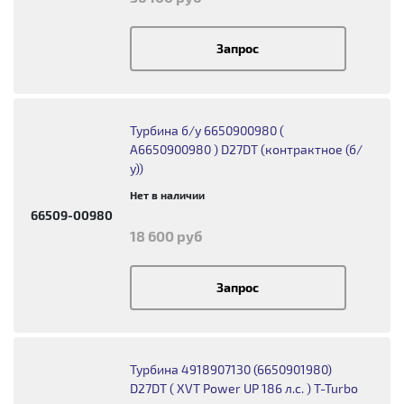
Запрос
Турбина б/у 6650900980 (
A6650900980 ) D27DT (контрактное (б/
у))
Нет в наличии
66509-00980
18 600 руб
Запрос
Турбина 4918907130 (6650901980)
D27DT ( XVT Power UP 186 л.с. ) T-Turbo