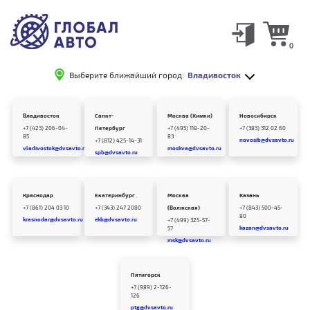
0
Выберите ближайший город:
Владивосток
Владивосток
Санкт-
Москва (Химки)
Новосибирск
+7 (423) 206-04-
Петербург
+7 (495) 118-20-
+7 (383) 312 02 60
85
83
novosib@dvsavto.ru
+7 (812) 425-14-31
vladivostok@dvsavto.ru
moskva@dvsavto.ru
spb@dvsavto.ru
Краснодар
Екатеринбург
Москва
Казань
+7 (861) 204 03 10
+7 (343) 247 2080
(Волжская)
+7 (843) 500-45-
80
krasnodar@dvsavto.ru
ekb@dvsavto.ru
+7 (499) 325-57-
kazan@dvsavto.ru
57
msk@dvsavto.ru
Пятигорск
+7 (989) 2-126-
126
ptg@dvsavto.ru