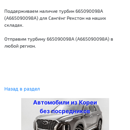
Поддерживаем наличие турбин 665090098A
(A665090098A) для Сангёнг Рекстон на наших
складах.
Отправим турбину 665090098A (A665090098A) в
любой регион.
Назад в раздел
Автомобили из Кореи
без посредников