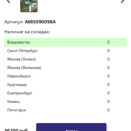
Предыдущий
Cл
Артикул:
A665090098A
Наличие на складах:
Владивосток
0
Санкт-Петербург
0
Москва (Химки)
0
Москва (Волжская)
0
Новосибирск
0
Краснодар
0
Екатеринбург
0
Казань
0
Пятигорск
0
36 100 руб
Запрос