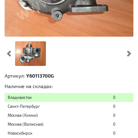
Предыдущий
Cл
Артикул:
Y60113700G
Наличие на складах:
Владивосток
0
Санкт-Петербург
0
Москва (Химки)
0
Москва (Волжская)
0
Новосибирск
0