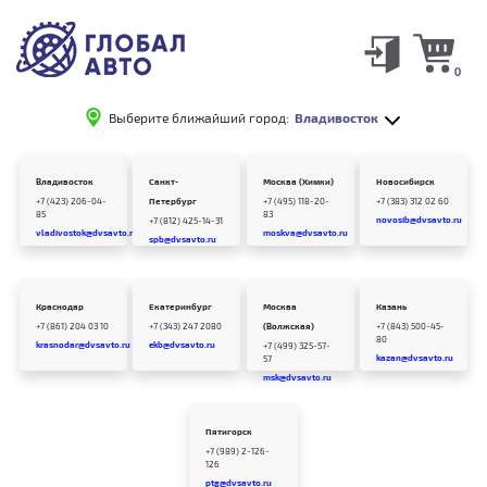
0
Выберите ближайший город:
Владивосток
Владивосток
Санкт-
Москва (Химки)
Новосибирск
+7 (423) 206-04-
Петербург
+7 (495) 118-20-
+7 (383) 312 02 60
85
83
novosib@dvsavto.ru
+7 (812) 425-14-31
vladivostok@dvsavto.ru
moskva@dvsavto.ru
spb@dvsavto.ru
Краснодар
Екатеринбург
Москва
Казань
+7 (861) 204 03 10
+7 (343) 247 2080
(Волжская)
+7 (843) 500-45-
80
krasnodar@dvsavto.ru
ekb@dvsavto.ru
+7 (499) 325-57-
kazan@dvsavto.ru
57
msk@dvsavto.ru
Пятигорск
+7 (989) 2-126-
126
ptg@dvsavto.ru