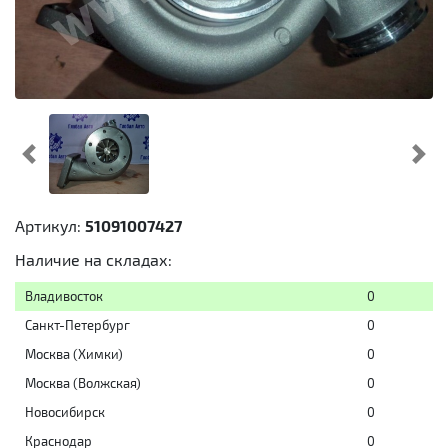
Предыдущий
Cл
Артикул:
51091007427
Наличие на складах:
Владивосток
0
Санкт-Петербург
0
Москва (Химки)
0
Москва (Волжская)
0
Новосибирск
0
Краснодар
0