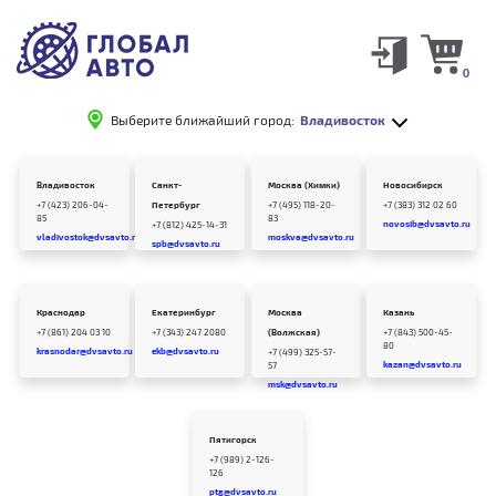
0
Выберите ближайший город:
Владивосток
Владивосток
Санкт-
Москва (Химки)
Новосибирск
+7 (423) 206-04-
Петербург
+7 (495) 118-20-
+7 (383) 312 02 60
85
83
novosib@dvsavto.ru
+7 (812) 425-14-31
vladivostok@dvsavto.ru
moskva@dvsavto.ru
spb@dvsavto.ru
Краснодар
Екатеринбург
Москва
Казань
+7 (861) 204 03 10
+7 (343) 247 2080
(Волжская)
+7 (843) 500-45-
80
krasnodar@dvsavto.ru
ekb@dvsavto.ru
+7 (499) 325-57-
kazan@dvsavto.ru
57
msk@dvsavto.ru
Пятигорск
+7 (989) 2-126-
126
ptg@dvsavto.ru