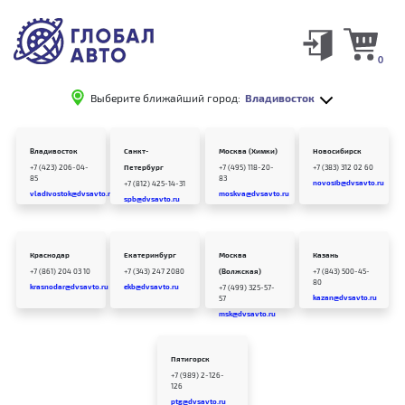
0
Выберите ближайший город:
Владивосток
Владивосток
Санкт-
Москва (Химки)
Новосибирск
+7 (423) 206-04-
Петербург
+7 (495) 118-20-
+7 (383) 312 02 60
85
83
novosib@dvsavto.ru
+7 (812) 425-14-31
vladivostok@dvsavto.ru
moskva@dvsavto.ru
spb@dvsavto.ru
Краснодар
Екатеринбург
Москва
Казань
+7 (861) 204 03 10
+7 (343) 247 2080
(Волжская)
+7 (843) 500-45-
80
krasnodar@dvsavto.ru
ekb@dvsavto.ru
+7 (499) 325-57-
kazan@dvsavto.ru
57
msk@dvsavto.ru
Пятигорск
+7 (989) 2-126-
126
ptg@dvsavto.ru