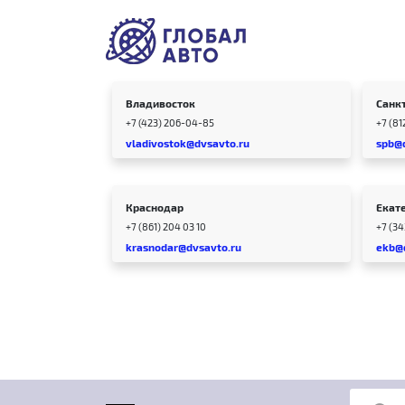
Владивосток
Санк
+7 (423) 206-04-85
+7 (81
vladivostok@dvsavto.ru
spb@
Краснодар
Екат
+7 (861) 204 03 10
+7 (3
krasnodar@dvsavto.ru
ekb@