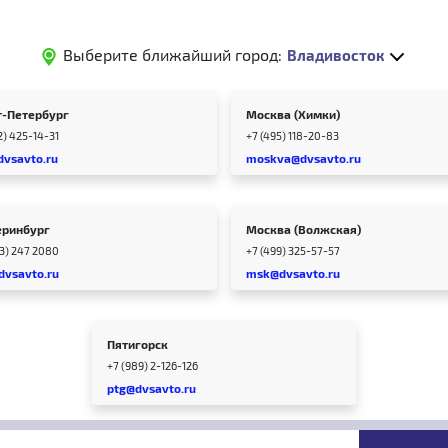
Выберите ближайший город:
Владивосток
т-Петербург
Москва (Химки)
2) 425-14-31
+7 (495) 118-20-83
dvsavto.ru
moskva@dvsavto.ru
еринбург
Москва (Волжская)
43) 247 2080
+7 (499) 325-57-57
dvsavto.ru
msk@dvsavto.ru
Пятигорск
+7 (989) 2-126-126
ptg@dvsavto.ru