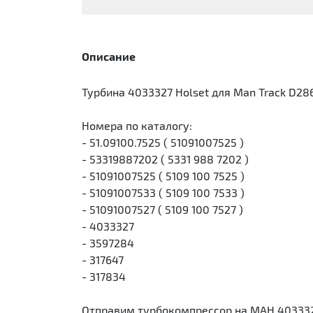
Описание
Турбина 4033327 Holset для Man Track D28
Номера по каталогу:
- 51.09100.7525 ( 51091007525 )
- 53319887202 ( 5331 988 7202 )
- 51091007525 ( 5109 100 7525 )
- 51091007533 ( 5109 100 7533 )
- 51091007527 ( 5109 100 7527 )
- 4033327
- 3597284
- 317647
- 317834
Отправим турбокомпрессор на МАН 403332