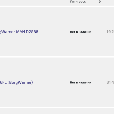
Пятигорск
0
rgWarner MAN D2866
19 
Нет в наличии
6FL (BorgWarner)
31 
Нет в наличии