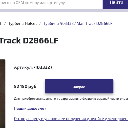
Поиск по OEM номеру или артикулу
T
Турбины Holset
Турбина 4033327 Man Track D2866LF
Track D2866LF
Артикул:
4033327
52 150 руб
Запрос
Для приобретения данного товара смените филиал в верхней части экра
Нашли дешевле?
Оптовую цену и условия ее получения уточнйте у менеджер