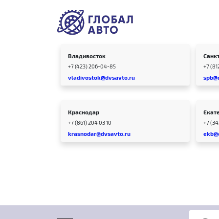
Владивосток
Санк
+7 (423) 206-04-85
+7 (81
vladivostok@dvsavto.ru
spb@
Краснодар
Екат
+7 (861) 204 03 10
+7 (3
krasnodar@dvsavto.ru
ekb@