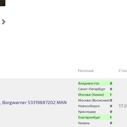
Cледующий
Наличие
Сто
Владивосток
0
Санкт-Петербург
0
Москва (Химки)
1
Москва (Волжская)
0
, Borgwarner 53319887202 MAN
17 
Новосибирск
0
я
Краснодар
0
Екатеринбург
1
Казань
0