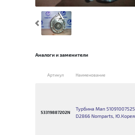
Предыдущий
Аналоги и заменители
Артикул
Наименование
Турбина Man 51091007525
53319887202N
D2866 Nomparts, Ю.Коре