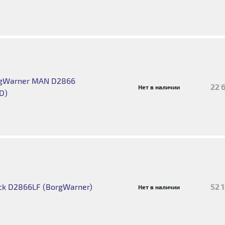
rgWarner MAN D2866
22 
Нет в наличии
D)
ck D2866LF (BorgWarner)
52 
Нет в наличии