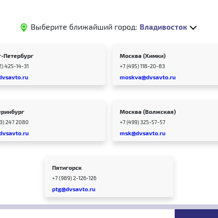
Выберите ближайший город:
Владивосток
т-Петербург
Москва (Химки)
2) 425-14-31
+7 (495) 118-20-83
dvsavto.ru
moskva@dvsavto.ru
еринбург
Москва (Волжская)
43) 247 2080
+7 (499) 325-57-57
dvsavto.ru
msk@dvsavto.ru
Пятигорск
+7 (989) 2-126-126
ptg@dvsavto.ru