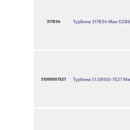
Турбина 317834 Ман D286
317834
Турбина 51.09100-7527 M
51091007527