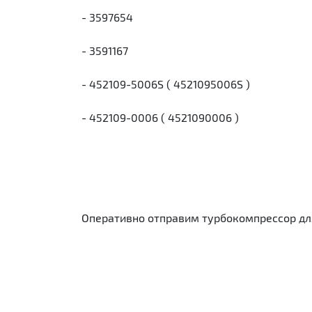
- 3597654
- 3591167
- 452109-5006S ( 4521095006S )
- 452109-0006 ( 4521090006 )
Оперативно отправим турбокомпрессор для 