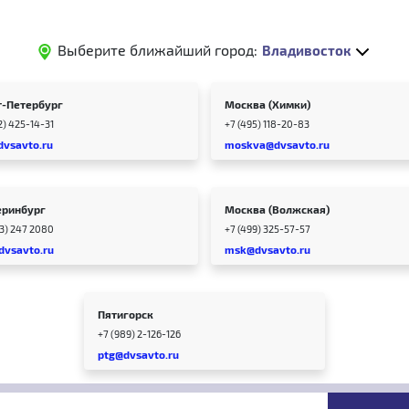
Выберите ближайший город:
Владивосток
т-Петербург
Москва (Химки)
2) 425-14-31
+7 (495) 118-20-83
dvsavto.ru
moskva@dvsavto.ru
еринбург
Москва (Волжская)
43) 247 2080
+7 (499) 325-57-57
dvsavto.ru
msk@dvsavto.ru
Пятигорск
+7 (989) 2-126-126
ptg@dvsavto.ru