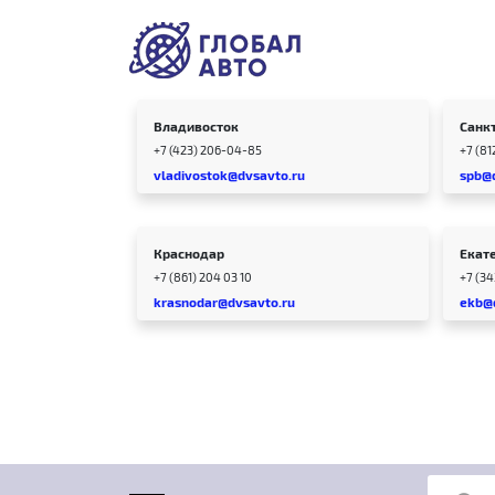
Владивосток
Санк
+7 (423) 206-04-85
+7 (81
vladivostok@dvsavto.ru
spb@
Краснодар
Екат
+7 (861) 204 03 10
+7 (3
krasnodar@dvsavto.ru
ekb@