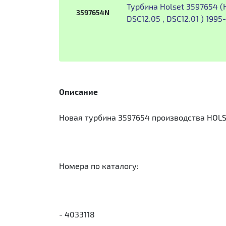
Турбина Holset 3597654 (H
3597654N
DSC12.05 , DSC12.01 ) 199
Описание
Новая турбина 3597654 производства HOLSET
Номера по каталогу:
- 4033118