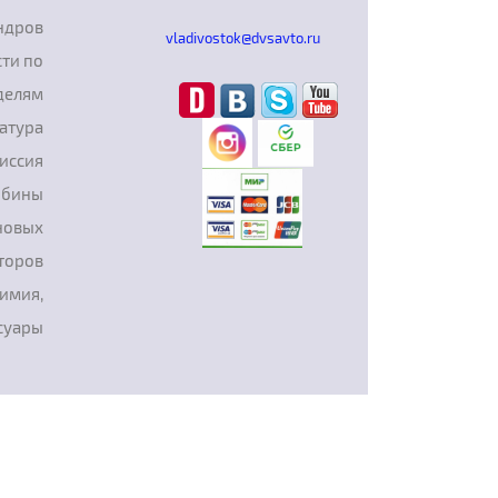
ндров
vladivostok@dvsavto.ru
ти по
делям
атура
иссия
рбины
новых
торов
химия,
суары