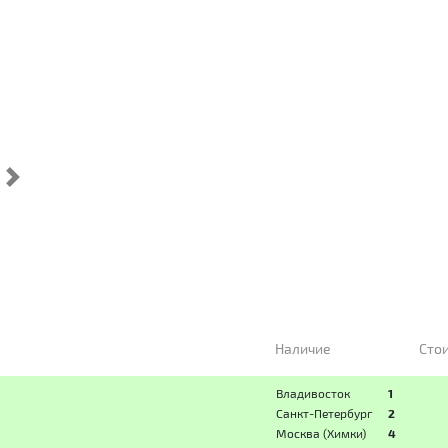
Cледующий
Наличие
Сто
Владивосток
1
Санкт-Петербург
2
Москва (Химки)
4