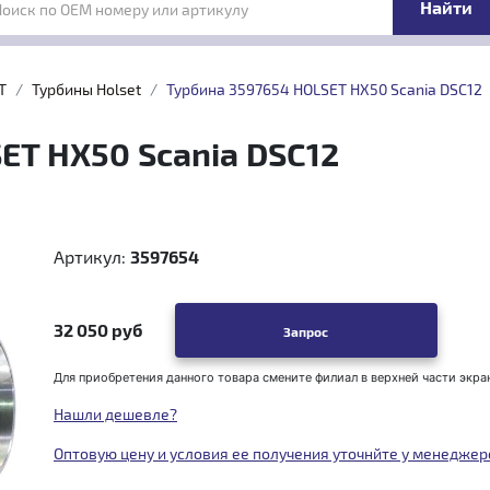
Поиск по OEM номеру или артикулу
T
Турбины Holset
Турбина 3597654 HOLSET HX50 Scania DSC12
ET HX50 Scania DSC12
Артикул:
3597654
32 050 руб
Запрос
Для приобретения данного товара смените филиал в верхней части экра
Нашли дешевле?
Оптовую цену и условия ее получения уточнйте у менеджер