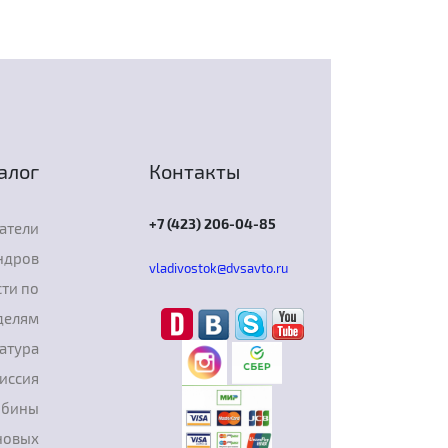
алог
Контакты
+7 (423) 206-04-85
атели
ндров
vladivostok@dvsavto.ru
ти по
делям
атура
иссия
рбины
новых