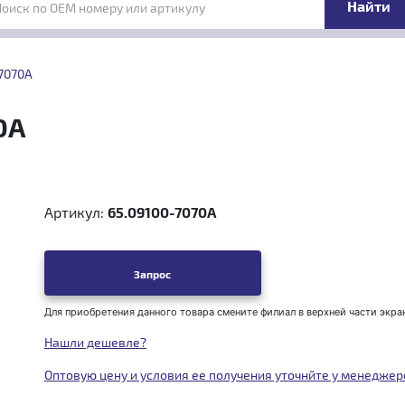
Поиск по OEM номеру или артикулу
-7070A
0A
Артикул:
65.09100-7070A
Запрос
Для приобретения данного товара смените филиал в верхней части экра
Нашли дешевле?
Оптовую цену и условия ее получения уточнйте у менеджер