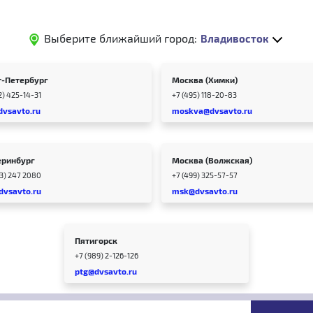
Выберите ближайший город:
Владивосток
т-Петербург
Москва (Химки)
2) 425-14-31
+7 (495) 118-20-83
dvsavto.ru
moskva@dvsavto.ru
еринбург
Москва (Волжская)
43) 247 2080
+7 (499) 325-57-57
dvsavto.ru
msk@dvsavto.ru
Пятигорск
+7 (989) 2-126-126
ptg@dvsavto.ru