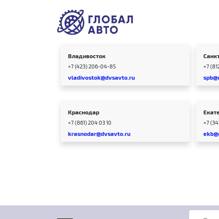
Владивосток
Санк
+7 (423) 206-04-85
+7 (81
vladivostok@dvsavto.ru
spb@
Краснодар
Екат
+7 (861) 204 03 10
+7 (3
krasnodar@dvsavto.ru
ekb@