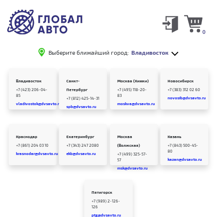
0
Выберите ближайший город:
Владивосток
Владивосток
Санкт-
Москва (Химки)
Новосибирск
+7 (423) 206-04-
Петербург
+7 (495) 118-20-
+7 (383) 312 02 60
85
83
novosib@dvsavto.ru
+7 (812) 425-14-31
vladivostok@dvsavto.ru
moskva@dvsavto.ru
spb@dvsavto.ru
Краснодар
Екатеринбург
Москва
Казань
+7 (861) 204 03 10
+7 (343) 247 2080
(Волжская)
+7 (843) 500-45-
80
krasnodar@dvsavto.ru
ekb@dvsavto.ru
+7 (499) 325-57-
kazan@dvsavto.ru
57
msk@dvsavto.ru
Пятигорск
+7 (989) 2-126-
126
ptg@dvsavto.ru