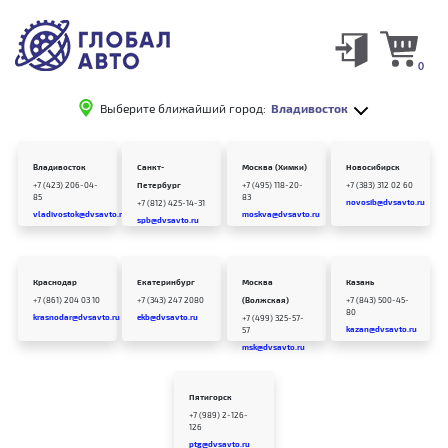
0
Выберите ближайший город:
Владивосток
Владивосток
Санкт-
Москва (Химки)
Новосибирск
+7 (423) 206-04-
Петербург
+7 (495) 118-20-
+7 (383) 312 02 60
85
83
novosib@dvsavto.ru
+7 (812) 425-14-31
vladivostok@dvsavto.ru
moskva@dvsavto.ru
spb@dvsavto.ru
Краснодар
Екатеринбург
Москва
Казань
+7 (861) 204 03 10
+7 (343) 247 2080
(Волжская)
+7 (843) 500-45-
80
krasnodar@dvsavto.ru
ekb@dvsavto.ru
+7 (499) 325-57-
kazan@dvsavto.ru
57
msk@dvsavto.ru
Пятигорск
+7 (989) 2-126-
126
ptg@dvsavto.ru