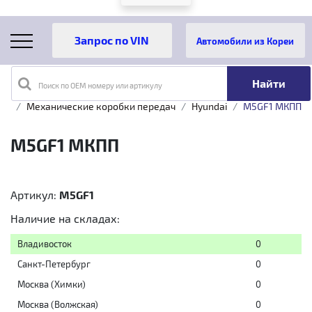
Автомобили из Кореи
Поиск по OEM номеру или артикулу
Главная
Каталог товаров
Трансмиссия
Механические коробки передач
Hyundai
M5GF1 МКПП
M5GF1 МКПП
Артикул:
M5GF1
Наличие на складах:
Владивосток
0
Санкт-Петербург
0
Москва (Химки)
0
Москва (Волжская)
0