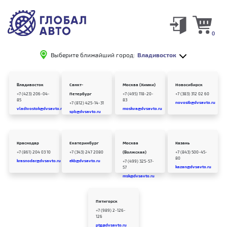
0
Выберите ближайший город:
Владивосток
Владивосток
Санкт-
Москва (Химки)
Новосибирск
+7 (423) 206-04-
Петербург
+7 (495) 118-20-
+7 (383) 312 02 60
85
83
novosib@dvsavto.ru
+7 (812) 425-14-31
vladivostok@dvsavto.ru
moskva@dvsavto.ru
spb@dvsavto.ru
Краснодар
Екатеринбург
Москва
Казань
+7 (861) 204 03 10
+7 (343) 247 2080
(Волжская)
+7 (843) 500-45-
80
krasnodar@dvsavto.ru
ekb@dvsavto.ru
+7 (499) 325-57-
kazan@dvsavto.ru
57
msk@dvsavto.ru
Пятигорск
+7 (989) 2-126-
126
ptg@dvsavto.ru