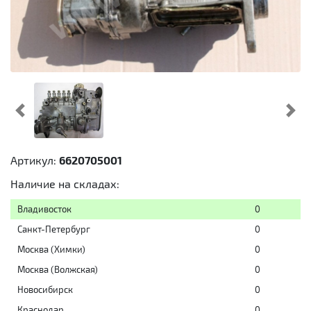
Предыдущий
Cл
Артикул:
6620705001
Наличие на складах:
Владивосток
0
Санкт-Петербург
0
Москва (Химки)
0
Москва (Волжская)
0
Новосибирск
0
Краснодар
0