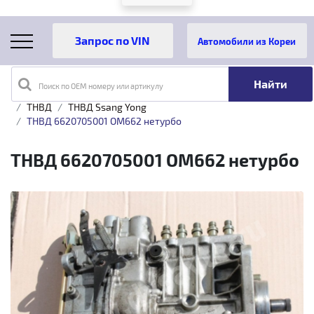
Автомобили из Кореи
Поиск по OEM номеру или артикулу
Главная
Каталог товаров
Топливная аппаратура
ТНВД
ТНВД Ssang Yong
ТНВД 6620705001 OM662 нетурбо
ТНВД 6620705001 OM662 нетурбо