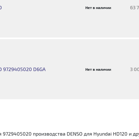
O
63 
Нет в наличии
O 9729405020 D6GA
3 0
Нет в наличии
 9729405020 производства DENSO для Hyundai HD120 и др