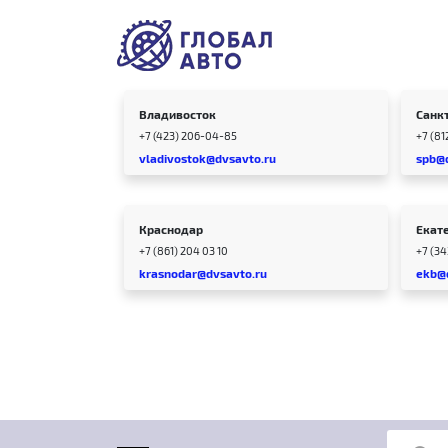
Владивосток
Санк
+7 (423) 206-04-85
+7 (81
vladivostok@dvsavto.ru
spb@
Краснодар
Екат
+7 (861) 204 03 10
+7 (3
krasnodar@dvsavto.ru
ekb@