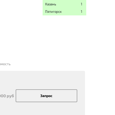
Казань
1
Пятигорск
1
имость
000 руб
Запрос