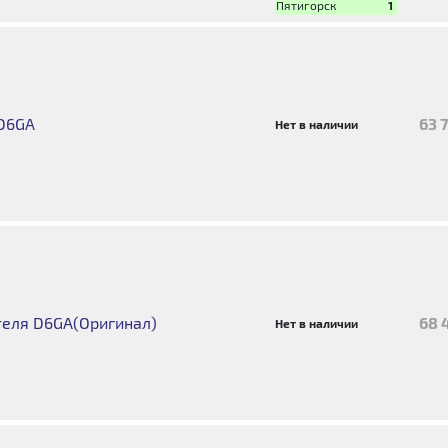
Пятигорск
1
D6GA
63 
Нет в наличии
теля D6GA(Оригинал)
68 
Нет в наличии