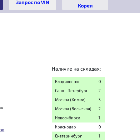
Кореи
Наличие на складах:
Владивосток
0
Санкт-Петербург
2
Москва (Химки)
3
на
Москва (Волжская)
2
Новосибирск
1
Краснодар
0
ов
Екатеринбург
1