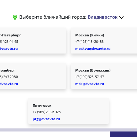
Выберите ближайший город:
Владивосток
т-Петербург
Москва (Химки)
2) 425-14-31
+7 (495) 118-20-83
dvsavto.ru
moskva@dvsavto.ru
еринбург
Москва (Волжская)
43) 247 2080
+7 (499) 325-57-57
dvsavto.ru
msk@dvsavto.ru
Пятигорск
+7 (989) 2-126-126
ptg@dvsavto.ru