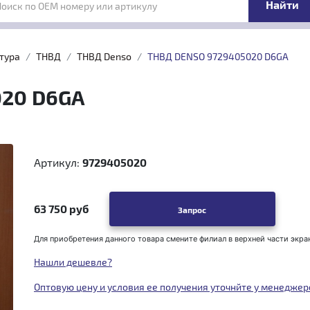
Поиск по OEM номеру или артикулу
тура
ТНВД
ТНВД Denso
ТНВД DENSO 9729405020 D6GA
020 D6GA
Артикул:
9729405020
63 750 руб
Запрос
Для приобретения данного товара смените филиал в верхней части экра
Нашли дешевле?
Оптовую цену и условия ее получения уточнйте у менеджер