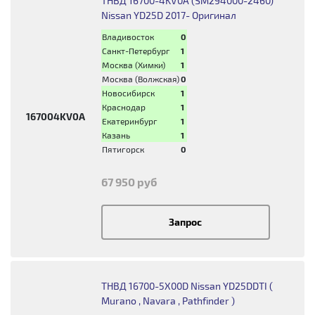
ТНВД 16700-4KV0A (SM294000-2460)
Nissan YD25D 2017- Оригинал
Владивосток
0
Санкт-Петербург
1
Москва (Химки)
1
Москва (Волжская)
0
Новосибирск
1
Краснодар
1
167004KV0A
Екатеринбург
1
Казань
1
Пятигорск
0
67 950 руб
Запрос
ТНВД 16700-5X00D Nissan YD25DDTI (
Murano , Navara , Pathfinder )