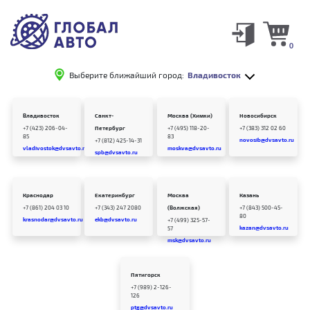
0
Выберите ближайший город:
Владивосток
Владивосток
Санкт-
Москва (Химки)
Новосибирск
+7 (423) 206-04-
Петербург
+7 (495) 118-20-
+7 (383) 312 02 60
85
83
novosib@dvsavto.ru
+7 (812) 425-14-31
vladivostok@dvsavto.ru
moskva@dvsavto.ru
spb@dvsavto.ru
Краснодар
Екатеринбург
Москва
Казань
+7 (861) 204 03 10
+7 (343) 247 2080
(Волжская)
+7 (843) 500-45-
80
krasnodar@dvsavto.ru
ekb@dvsavto.ru
+7 (499) 325-57-
kazan@dvsavto.ru
57
msk@dvsavto.ru
Пятигорск
+7 (989) 2-126-
126
ptg@dvsavto.ru