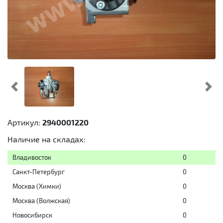
Предыдущий
Cл
Артикул:
2940001220
Наличие на складах:
Владивосток
0
Санкт-Петербург
0
Москва (Химки)
0
Москва (Волжская)
0
Новосибирск
0