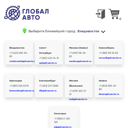
0
Выберите ближайший город:
Владивосток
Владивосток
Санкт-
Москва (Химки)
Новосибирск
+7 (423) 206-04-
Петербург
+7 (495) 118-20-
+7 (383) 312 02 60
85
83
novosib@dvsavto.ru
+7 (812) 425-14-31
vladivostok@dvsavto.ru
moskva@dvsavto.ru
spb@dvsavto.ru
Краснодар
Екатеринбург
Москва
Казань
+7 (861) 204 03 10
+7 (343) 247 2080
(Волжская)
+7 (843) 500-45-
80
krasnodar@dvsavto.ru
ekb@dvsavto.ru
+7 (499) 325-57-
kazan@dvsavto.ru
57
msk@dvsavto.ru
Пятигорск
+7 (989) 2-126-
126
ptg@dvsavto.ru