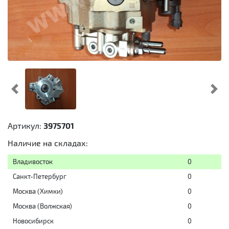
Предыдущий
Cл
Артикул:
3975701
Наличие на складах:
Владивосток
0
Санкт-Петербург
0
Москва (Химки)
0
Москва (Волжская)
0
Новосибирск
0