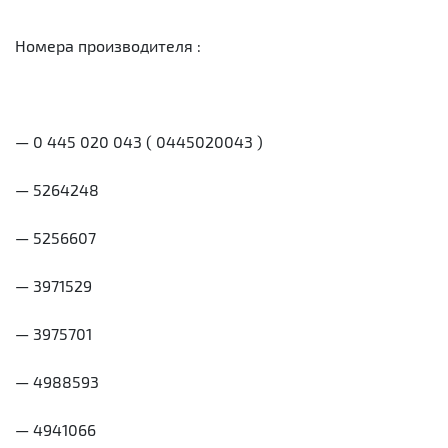
Номера производителя :
— 0 445 020 043 ( 0445020043 )
— 5264248
— 5256607
— 3971529
— 3975701
— 4988593
— 4941066