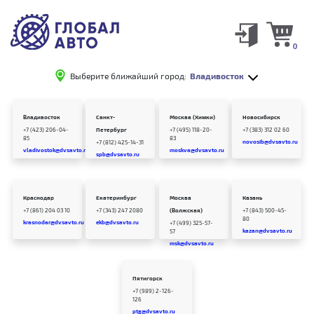
0
Выберите ближайший город:
Владивосток
Владивосток
Санкт-
Москва (Химки)
Новосибирск
+7 (423) 206-04-
Петербург
+7 (495) 118-20-
+7 (383) 312 02 60
85
83
novosib@dvsavto.ru
+7 (812) 425-14-31
vladivostok@dvsavto.ru
moskva@dvsavto.ru
spb@dvsavto.ru
Краснодар
Екатеринбург
Москва
Казань
+7 (861) 204 03 10
+7 (343) 247 2080
(Волжская)
+7 (843) 500-45-
80
krasnodar@dvsavto.ru
ekb@dvsavto.ru
+7 (499) 325-57-
kazan@dvsavto.ru
57
msk@dvsavto.ru
Пятигорск
+7 (989) 2-126-
126
ptg@dvsavto.ru