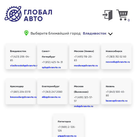
0
Выберите ближайший город:
Владивосток
Владивосток
Санкт-
Москва (Химки)
Новосибирск
+7 (423) 206-04-
Петербург
+7 (495) 118-20-
+7 (383) 312 02 60
85
83
novosib@dvsavto.ru
+7 (812) 425-14-31
vladivostok@dvsavto.ru
moskva@dvsavto.ru
spb@dvsavto.ru
Краснодар
Екатеринбург
Москва
Казань
+7 (861) 204 03 10
+7 (343) 247 2080
(Волжская)
+7 (843) 500-45-
80
krasnodar@dvsavto.ru
ekb@dvsavto.ru
+7 (499) 325-57-
kazan@dvsavto.ru
57
msk@dvsavto.ru
Пятигорск
+7 (989) 2-126-
126
ptg@dvsavto.ru