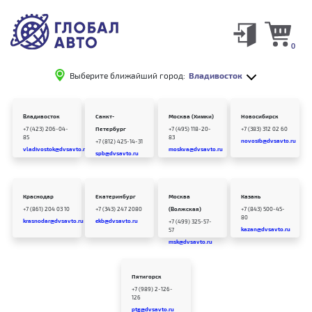
0
Выберите ближайший город:
Владивосток
Владивосток
Санкт-
Москва (Химки)
Новосибирск
+7 (423) 206-04-
Петербург
+7 (495) 118-20-
+7 (383) 312 02 60
85
83
novosib@dvsavto.ru
+7 (812) 425-14-31
vladivostok@dvsavto.ru
moskva@dvsavto.ru
spb@dvsavto.ru
Краснодар
Екатеринбург
Москва
Казань
+7 (861) 204 03 10
+7 (343) 247 2080
(Волжская)
+7 (843) 500-45-
80
krasnodar@dvsavto.ru
ekb@dvsavto.ru
+7 (499) 325-57-
kazan@dvsavto.ru
57
msk@dvsavto.ru
Пятигорск
+7 (989) 2-126-
126
ptg@dvsavto.ru