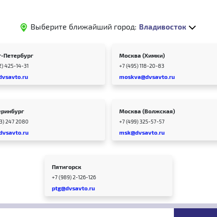
Выберите ближайший город:
Владивосток
т-Петербург
Москва (Химки)
2) 425-14-31
+7 (495) 118-20-83
dvsavto.ru
moskva@dvsavto.ru
еринбург
Москва (Волжская)
43) 247 2080
+7 (499) 325-57-57
dvsavto.ru
msk@dvsavto.ru
Пятигорск
+7 (989) 2-126-126
ptg@dvsavto.ru