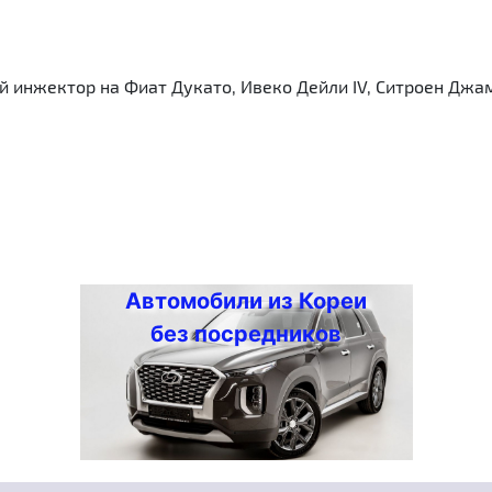
 инжектор на Фиат Дукато, Ивеко Дейли IV, Ситроен Джам
Автомобили из Кореи
без посредников