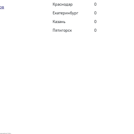
Краснодар
0
ов
Екатеринбург
0
Казань
0
Пятигорск
0
имость