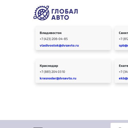
Владивосток
Санк
+7 (423) 206-04-85
+7 (81
vladivostok@dvsavto.ru
spb@
Краснодар
Екат
+7 (861) 204 03 10
+7 (3
krasnodar@dvsavto.ru
ekb@