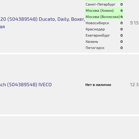
Санкт-Петербург
0
Москва (Химки)
4
Москва (Волжская)
4
0 (504389548) Ducato, Daily, Boxer,
9 1
Новосибирск
0
вая
Краснодар
0
Екатеринбург
0
Казань
0
Пятигорск
0
ch (504389548) IVECO
12 
Нет в наличии