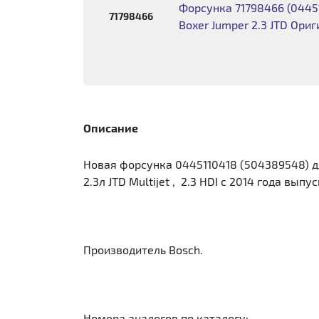
Форсунка 71798466 (0445
71798466
Boxer Jumper 2.3 JTD Ори
Описание
Новая форсунка 0445110418 (504389548) для Fi
2.3л JTD Multijet , 2.3 HDI с 2014 года выпус
Производитель Bosch.
Номера аналогов по каталогу: