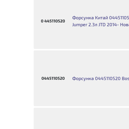
Форсунка Китай 044511052
0 445110520
Jumper 2.3л JTD 2014- Но
Форсунка 0445110520 Bos
0445110520