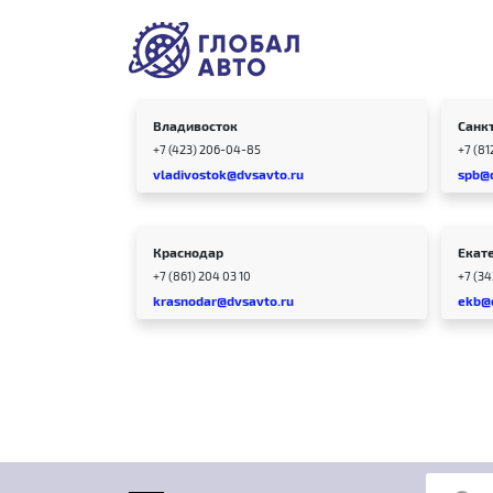
Владивосток
Санк
+7 (423) 206-04-85
+7 (81
vladivostok@dvsavto.ru
spb@
Краснодар
Екат
+7 (861) 204 03 10
+7 (3
krasnodar@dvsavto.ru
ekb@