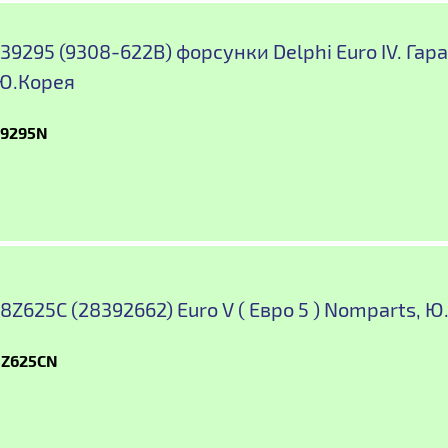
39295 (9308-622B) форсунки Delphi Euro IV. Гар
 Ю.Корея
39295N
8Z625C (28392662) Euro V ( Евро 5 ) Nomparts, Ю
8Z625CN