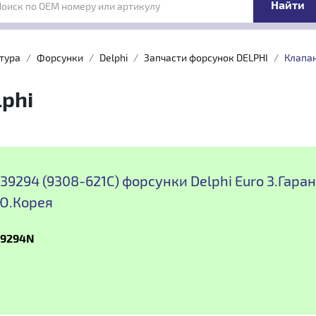
Поиск по OEM номеру или артикулу
тура
Форсунки
Delphi
Запчасти форсунок DELPHI
Клапан
phi
39294 (9308-621C) форсунки Delphi Euro 3.Гаран
 Ю.Корея
39294N