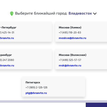
Выберите ближайший город:
Владивосток
т-Петербург
Москва (Химки)
2) 425-14-31
+7 (495) 118-20-83
dvsavto.ru
moskva@dvsavto.ru
еринбург
Москва (Волжская)
43) 247 2080
+7 (499) 325-57-57
dvsavto.ru
msk@dvsavto.ru
Пятигорск
+7 (989) 2-126-126
ptg@dvsavto.ru