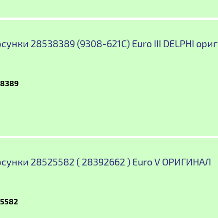
сунки 28538389 (9308-621C) Euro III DELPHI ори
38389
сунки 28525582 ( 28392662 ) Euro V ОРИГИНАЛ
5582