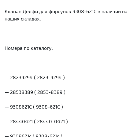
Клапан Делфи для форсунок 9308-621C в наличии на
наших складах.
Номера по каталогу:
— 28239294 ( 2823-9294 )
— 28538389 ( 2853-8389 )
— 9308621C ( 9308-621C )
— 28440421 ( 28440-0421 )
— 9308621с ( 9308-621с )