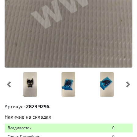
Предыдущий
Cл
Артикул:
2823 9294
Наличие на складах:
Владивосток
0
Санкт-Петербург
0