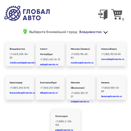
0
Выберите ближайший город:
Владивосток
Владивосток
Санкт-
Москва (Химки)
Новосибирск
+7 (423) 206-04-
Петербург
+7 (495) 118-20-
+7 (383) 312 02 60
85
83
novosib@dvsavto.ru
+7 (812) 425-14-31
vladivostok@dvsavto.ru
moskva@dvsavto.ru
spb@dvsavto.ru
Краснодар
Екатеринбург
Москва
Казань
+7 (861) 204 03 10
+7 (343) 247 2080
(Волжская)
+7 (843) 500-45-
80
krasnodar@dvsavto.ru
ekb@dvsavto.ru
+7 (499) 325-57-
kazan@dvsavto.ru
57
msk@dvsavto.ru
Пятигорск
+7 (989) 2-126-
126
ptg@dvsavto.ru