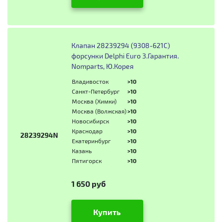
Клапан 28239294 (9308-621C)
форсунки Delphi Euro 3.Гарантия.
Nomparts, Ю.Корея
Владивосток
>10
Санкт-Петербург
>10
Москва (Химки)
>10
Москва (Волжская)
>10
Новосибирск
>10
Краснодар
>10
28239294N
Екатеринбург
>10
Казань
>10
Пятигорск
>10
1 650 руб
Купить