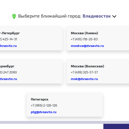
Выберите ближайший город:
Владивосток
т-Петербург
Москва (Химки)
2) 425-14-31
+7 (495) 118-20-83
dvsavto.ru
moskva@dvsavto.ru
еринбург
Москва (Волжская)
43) 247 2080
+7 (499) 325-57-57
dvsavto.ru
msk@dvsavto.ru
Пятигорск
+7 (989) 2-126-126
ptg@dvsavto.ru