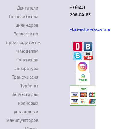
+7 (423)
Двигатели
206-04-85
Головки блока
цилиндров
vladivostok@dvsavto.ru
Запчасти по
производителям
и моделям
Топливная
аппаратура
Трансмиссия
Турбины
Запчасти для
крановых
установок и
манипуляторов
Масла,