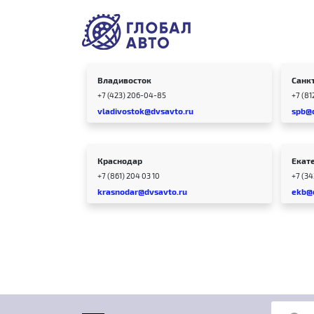
Владивосток
Санк
+7 (423) 206-04-85
+7 (81
vladivostok@dvsavto.ru
spb@
Краснодар
Екат
+7 (861) 204 03 10
+7 (3
krasnodar@dvsavto.ru
ekb@