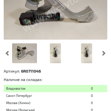
Предыдущий
Cл
Артикул:
6R0711046
Наличие на складах:
Владивосток
0
Санкт-Петербург
0
Москва (Химки)
0
Москва (Волжская)
0