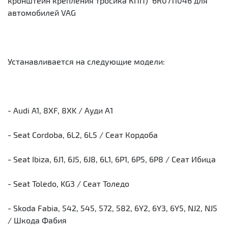
кронштейн крепления тросика КПП) 6R0711046 для
автомобилей VAG
Устанавливается на следующие модели:
- Audi A1, 8XF, 8XK / Ауди А1
- Seat Cordoba, 6L2, 6L5 / Сеат Кордоба
- Seat Ibiza, 6J1, 6J5, 6J8, 6L1, 6P1, 6P5, 6P8 / Сеат Ибица
- Seat Toledo, KG3 / Сеат Толедо
- Skoda Fabia, 542, 545, 572, 582, 6Y2, 6Y3, 6Y5, NJ2, NJ5
/ Шкода Фабия