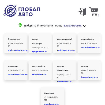
0
Выберите ближайший город:
Владивосток
Владивосток
Санкт-
Москва (Химки)
Новосибирск
+7 (423) 206-04-
Петербург
+7 (495) 118-20-
+7 (383) 312 02 60
85
83
novosib@dvsavto.ru
+7 (812) 425-14-31
vladivostok@dvsavto.ru
moskva@dvsavto.ru
spb@dvsavto.ru
Краснодар
Екатеринбург
Москва
Казань
+7 (861) 204 03 10
+7 (343) 247 2080
(Волжская)
+7 (843) 500-45-
80
krasnodar@dvsavto.ru
ekb@dvsavto.ru
+7 (499) 325-57-
kazan@dvsavto.ru
57
msk@dvsavto.ru
Пятигорск
+7 (989) 2-126-
126
ptg@dvsavto.ru