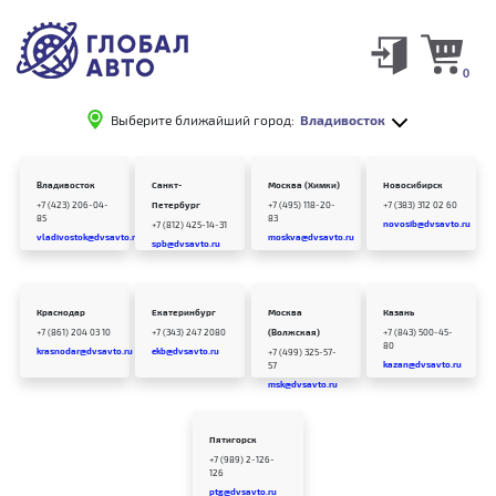
0
Выберите ближайший город:
Владивосток
Владивосток
Санкт-
Москва (Химки)
Новосибирск
+7 (423) 206-04-
Петербург
+7 (495) 118-20-
+7 (383) 312 02 60
85
83
novosib@dvsavto.ru
+7 (812) 425-14-31
vladivostok@dvsavto.ru
moskva@dvsavto.ru
spb@dvsavto.ru
Краснодар
Екатеринбург
Москва
Казань
+7 (861) 204 03 10
+7 (343) 247 2080
(Волжская)
+7 (843) 500-45-
80
krasnodar@dvsavto.ru
ekb@dvsavto.ru
+7 (499) 325-57-
kazan@dvsavto.ru
57
msk@dvsavto.ru
Пятигорск
+7 (989) 2-126-
126
ptg@dvsavto.ru