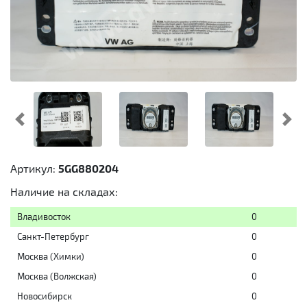
Предыдущий
Cл
Артикул:
5GG880204
Наличие на складах:
Владивосток
0
Санкт-Петербург
0
Москва (Химки)
0
Москва (Волжская)
0
Новосибирск
0