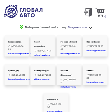
0
Выберите ближайший город:
Владивосток
Владивосток
Санкт-
Москва (Химки)
Новосибирск
+7 (423) 206-04-
Петербург
+7 (495) 118-20-
+7 (383) 312 02 60
85
83
novosib@dvsavto.ru
+7 (812) 425-14-31
vladivostok@dvsavto.ru
moskva@dvsavto.ru
spb@dvsavto.ru
Краснодар
Екатеринбург
Москва
Казань
+7 (861) 204 03 10
+7 (343) 247 2080
(Волжская)
+7 (843) 500-45-
80
krasnodar@dvsavto.ru
ekb@dvsavto.ru
+7 (499) 325-57-
kazan@dvsavto.ru
57
msk@dvsavto.ru
Пятигорск
+7 (989) 2-126-
126
ptg@dvsavto.ru