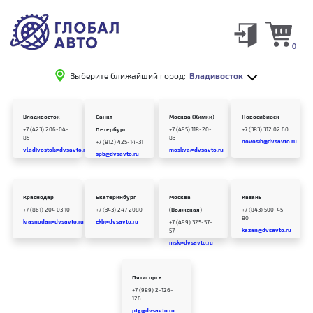
0
Выберите ближайший город:
Владивосток
Владивосток
Санкт-
Москва (Химки)
Новосибирск
+7 (423) 206-04-
Петербург
+7 (495) 118-20-
+7 (383) 312 02 60
85
83
novosib@dvsavto.ru
+7 (812) 425-14-31
vladivostok@dvsavto.ru
moskva@dvsavto.ru
spb@dvsavto.ru
Краснодар
Екатеринбург
Москва
Казань
+7 (861) 204 03 10
+7 (343) 247 2080
(Волжская)
+7 (843) 500-45-
80
krasnodar@dvsavto.ru
ekb@dvsavto.ru
+7 (499) 325-57-
kazan@dvsavto.ru
57
msk@dvsavto.ru
Пятигорск
+7 (989) 2-126-
126
ptg@dvsavto.ru