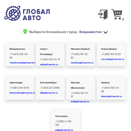
0
Выберите ближайший город:
Владивосток
Владивосток
Санкт-
Москва (Химки)
Новосибирск
+7 (423) 206-04-
Петербург
+7 (495) 118-20-
+7 (383) 312 02 60
85
83
novosib@dvsavto.ru
+7 (812) 425-14-31
vladivostok@dvsavto.ru
moskva@dvsavto.ru
spb@dvsavto.ru
Краснодар
Екатеринбург
Москва
Казань
+7 (861) 204 03 10
+7 (343) 247 2080
(Волжская)
+7 (843) 500-45-
80
krasnodar@dvsavto.ru
ekb@dvsavto.ru
+7 (499) 325-57-
kazan@dvsavto.ru
57
msk@dvsavto.ru
Пятигорск
+7 (989) 2-126-
126
ptg@dvsavto.ru