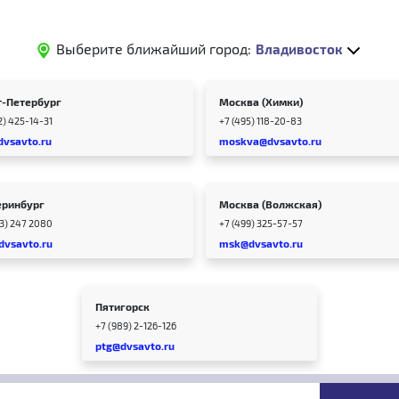
Выберите ближайший город:
Владивосток
т-Петербург
Москва (Химки)
2) 425-14-31
+7 (495) 118-20-83
dvsavto.ru
moskva@dvsavto.ru
еринбург
Москва (Волжская)
43) 247 2080
+7 (499) 325-57-57
dvsavto.ru
msk@dvsavto.ru
Пятигорск
+7 (989) 2-126-126
ptg@dvsavto.ru