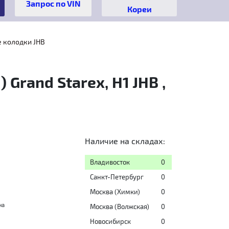
Кореи
 колодки JHB
Grand Starex, H1 JHB ,
Наличие на складах:
Владивосток
0
Санкт-Петербург
0
Москва (Химки)
0
на
Москва (Волжская)
0
Новосибирск
0