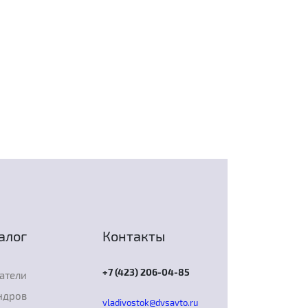
алог
Контакты
+7 (423) 206-04-85
атели
ндров
vladivostok@dvsavto.ru