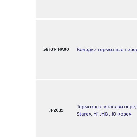
Колодки тормозные перед
581014HA00
Тормозные колодки передн
JP2035
Starex, H1 JHB , Ю.Корея