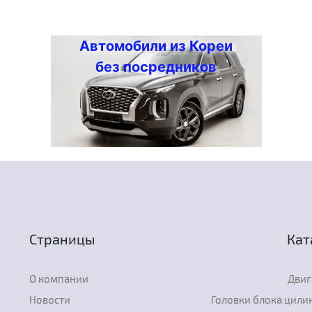
Автомобили из Кореи
без посредников
Страницы
Кат
О компании
Двиг
Новости
Головки блока цили