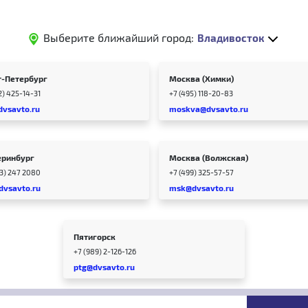
Выберите ближайший город:
Владивосток
т-Петербург
Москва (Химки)
2) 425-14-31
+7 (495) 118-20-83
dvsavto.ru
moskva@dvsavto.ru
еринбург
Москва (Волжская)
43) 247 2080
+7 (499) 325-57-57
dvsavto.ru
msk@dvsavto.ru
Пятигорск
+7 (989) 2-126-126
ptg@dvsavto.ru