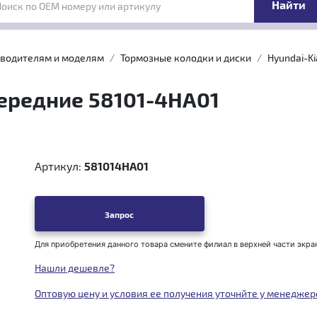
Поиск по OEM номеру или артикулу
зводителям и моделям
Тормозные колодки и диски
Hyundai-Ki
ередние 58101-4HA01
Артикул:
581014HA01
Запрос
Для приобретения данного товара смените филиал в верхней части экра
Нашли дешевле?
Оптовую цену и условия ее получения уточнйте у менеджер