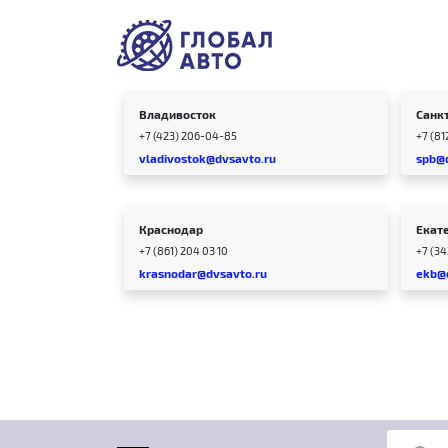
Владивосток
Санк
+7 (423) 206-04-85
+7 (81
vladivostok@dvsavto.ru
spb@
Краснодар
Екат
+7 (861) 204 03 10
+7 (3
krasnodar@dvsavto.ru
ekb@