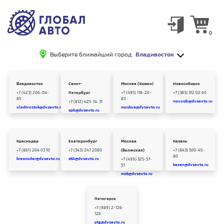
0
Выберите ближайший город:
Владивосток
Владивосток
Санкт-
Москва (Химки)
Новосибирск
+7 (423) 206-04-
Петербург
+7 (495) 118-20-
+7 (383) 312 02 60
85
83
novosib@dvsavto.ru
+7 (812) 425-14-31
vladivostok@dvsavto.ru
moskva@dvsavto.ru
spb@dvsavto.ru
Краснодар
Екатеринбург
Москва
Казань
+7 (861) 204 03 10
+7 (343) 247 2080
(Волжская)
+7 (843) 500-45-
80
krasnodar@dvsavto.ru
ekb@dvsavto.ru
+7 (499) 325-57-
kazan@dvsavto.ru
57
msk@dvsavto.ru
Пятигорск
+7 (989) 2-126-
126
ptg@dvsavto.ru