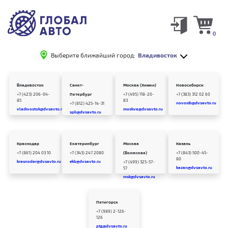
0
Выберите ближайший город:
Владивосток
Владивосток
Санкт-
Москва (Химки)
Новосибирск
+7 (423) 206-04-
Петербург
+7 (495) 118-20-
+7 (383) 312 02 60
85
83
novosib@dvsavto.ru
+7 (812) 425-14-31
vladivostok@dvsavto.ru
moskva@dvsavto.ru
spb@dvsavto.ru
Краснодар
Екатеринбург
Москва
Казань
+7 (861) 204 03 10
+7 (343) 247 2080
(Волжская)
+7 (843) 500-45-
80
krasnodar@dvsavto.ru
ekb@dvsavto.ru
+7 (499) 325-57-
kazan@dvsavto.ru
57
msk@dvsavto.ru
Пятигорск
+7 (989) 2-126-
126
ptg@dvsavto.ru