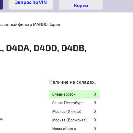
Кореи
слянный фильтр MANDO Корея
, D4DA, D4DD, D4DB,
Наличие на складах:
Владивосток
0
Санкт-Петербург
0
Москва (Химки)
0
на
Москва (Волжская)
0
Новосибирск
0