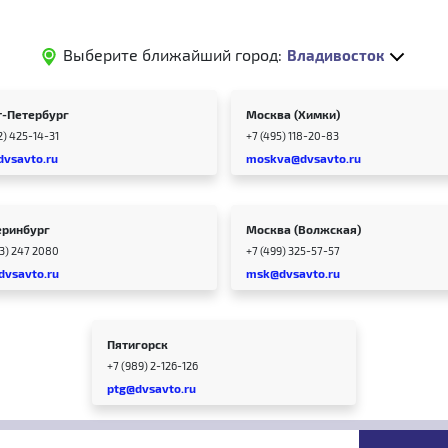
Выберите ближайший город:
Владивосток
т-Петербург
Москва (Химки)
2) 425-14-31
+7 (495) 118-20-83
dvsavto.ru
moskva@dvsavto.ru
еринбург
Москва (Волжская)
43) 247 2080
+7 (499) 325-57-57
dvsavto.ru
msk@dvsavto.ru
Пятигорск
+7 (989) 2-126-126
ptg@dvsavto.ru