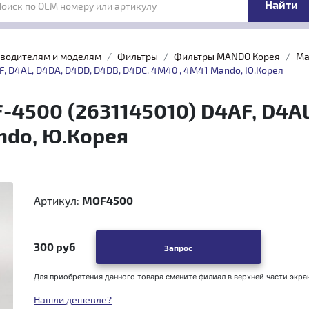
Поиск по OEM номеру или артикулу
зводителям и моделям
Фильтры
Фильтры МANDO Корея
Ма
, D4AL, D4DA, D4DD, D4DB, D4DC, 4M40 , 4M41 Mando, Ю.Корея
4500 (2631145010) D4AF, D4AL
ndo, Ю.Корея
Артикул:
MOF4500
300 руб
Запрос
Для приобретения данного товара смените филиал в верхней части экра
Нашли дешевле?