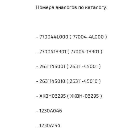
Номера аналогов по каталогу:
- 770044L000 ( 77004-4L000 )
- 770041R301 ( 77004-1R301 )
- 2631145001 ( 26311-45001 )
- 2631145010 ( 26311-45010 )
- XKBH03295 ( XKBH-03295 )
- 1230A046
- 1230A154