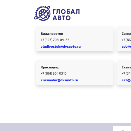
Владивосток
Санк
+7 (423) 206-04-85
+7 (81
vladivostok@dvsavto.ru
spb@
Краснодар
Екат
+7 (861) 204 03 10
+7 (3
krasnodar@dvsavto.ru
ekb@