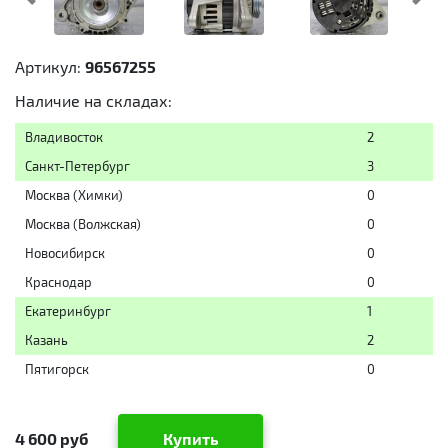
Предыдущий
Cл
Артикул:
96567255
Наличие на складах:
Владивосток
2
Санкт-Петербург
3
Москва (Химки)
0
Москва (Волжская)
0
Новосибирск
0
Краснодар
0
Екатеринбург
1
Казань
2
Пятигорск
0
4 600 руб
Купить