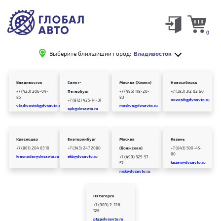
0
Выберите ближайший город:
Владивосток
Владивосток
Санкт-
Москва (Химки)
Новосибирск
+7 (423) 206-04-
Петербург
+7 (495) 118-20-
+7 (383) 312 02 60
85
83
novosib@dvsavto.ru
+7 (812) 425-14-31
vladivostok@dvsavto.ru
moskva@dvsavto.ru
spb@dvsavto.ru
Краснодар
Екатеринбург
Москва
Казань
+7 (861) 204 03 10
+7 (343) 247 2080
(Волжская)
+7 (843) 500-45-
80
krasnodar@dvsavto.ru
ekb@dvsavto.ru
+7 (499) 325-57-
kazan@dvsavto.ru
57
msk@dvsavto.ru
Пятигорск
+7 (989) 2-126-
126
ptg@dvsavto.ru