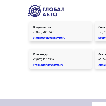
Владивосток
Санк
+7 (423) 206-04-85
+7 (81
vladivostok@dvsavto.ru
spb@
Краснодар
Екат
+7 (861) 204 03 10
+7 (3
krasnodar@dvsavto.ru
ekb@