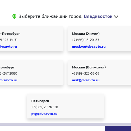
Выберите ближайший город:
Владивосток
т-Петербург
Москва (Химки)
2) 425-14-31
+7 (495) 118-20-83
dvsavto.ru
moskva@dvsavto.ru
еринбург
Москва (Волжская)
43) 247 2080
+7 (499) 325-57-57
dvsavto.ru
msk@dvsavto.ru
Пятигорск
+7 (989) 2-126-126
ptg@dvsavto.ru