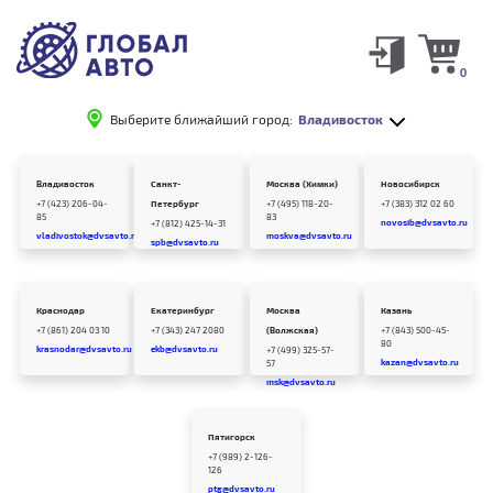
0
Выберите ближайший город:
Владивосток
Владивосток
Санкт-
Москва (Химки)
Новосибирск
+7 (423) 206-04-
Петербург
+7 (495) 118-20-
+7 (383) 312 02 60
85
83
novosib@dvsavto.ru
+7 (812) 425-14-31
vladivostok@dvsavto.ru
moskva@dvsavto.ru
spb@dvsavto.ru
Краснодар
Екатеринбург
Москва
Казань
+7 (861) 204 03 10
+7 (343) 247 2080
(Волжская)
+7 (843) 500-45-
80
krasnodar@dvsavto.ru
ekb@dvsavto.ru
+7 (499) 325-57-
kazan@dvsavto.ru
57
msk@dvsavto.ru
Пятигорск
+7 (989) 2-126-
126
ptg@dvsavto.ru