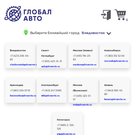
0
Выберите ближайший город:
Владивосток
Владивосток
Санкт-
Москва (Химки)
Новосибирск
+7 (423) 206-04-
Петербург
+7 (495) 118-20-
+7 (383) 312 02 60
85
83
novosib@dvsavto.ru
+7 (812) 425-14-31
vladivostok@dvsavto.ru
moskva@dvsavto.ru
spb@dvsavto.ru
Краснодар
Екатеринбург
Москва
Казань
+7 (861) 204 03 10
+7 (343) 247 2080
(Волжская)
+7 (843) 500-45-
80
krasnodar@dvsavto.ru
ekb@dvsavto.ru
+7 (499) 325-57-
kazan@dvsavto.ru
57
msk@dvsavto.ru
Пятигорск
+7 (989) 2-126-
126
ptg@dvsavto.ru