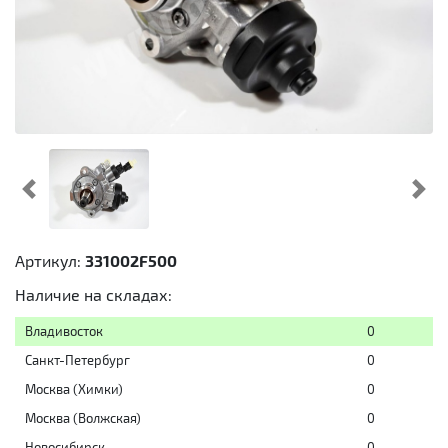
Предыдущий
Cл
Артикул:
331002F500
Наличие на складах:
Владивосток
0
Санкт-Петербург
0
Москва (Химки)
0
Москва (Волжская)
0
Новосибирск
0