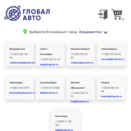
0
Выберите ближайший город:
Владивосток
Владивосток
Санкт-
Москва (Химки)
Новосибирск
+7 (423) 206-04-
Петербург
+7 (495) 118-20-
+7 (383) 312 02 60
85
83
novosib@dvsavto.ru
+7 (812) 425-14-31
vladivostok@dvsavto.ru
moskva@dvsavto.ru
spb@dvsavto.ru
Краснодар
Екатеринбург
Москва
Казань
+7 (861) 204 03 10
+7 (343) 247 2080
(Волжская)
+7 (843) 500-45-
80
krasnodar@dvsavto.ru
ekb@dvsavto.ru
+7 (499) 325-57-
kazan@dvsavto.ru
57
msk@dvsavto.ru
Пятигорск
+7 (989) 2-126-
126
ptg@dvsavto.ru