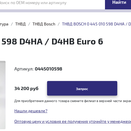
Поиск по OEM номеру или артикулу
тура
ТНВД
ТНВД Bosch
ТНВД BOSCH 0 445 010 598 D4HA / D
 598 D4HA / D4HB Euro 6
Артикул:
0445010598
34 200 руб
Запрос
Для приобретения данного товара смените филиал в верхней части экра
Нашли дешевле?
Оптовую цену и условия ее получения уточнйте у менеджер