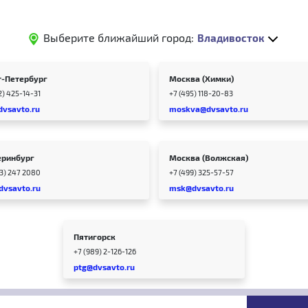
Выберите ближайший город:
Владивосток
т-Петербург
Москва (Химки)
2) 425-14-31
+7 (495) 118-20-83
dvsavto.ru
moskva@dvsavto.ru
еринбург
Москва (Волжская)
43) 247 2080
+7 (499) 325-57-57
dvsavto.ru
msk@dvsavto.ru
Пятигорск
+7 (989) 2-126-126
ptg@dvsavto.ru