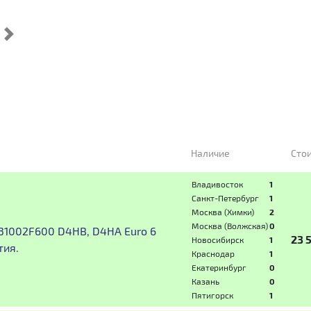
Cледующий
Наличие
Сто
Владивосток
1
Санкт-Петербург
1
Москва (Химки)
2
Москва (Волжская)
0
31002F600 D4HB, D4HA Euro 6
23 
Новосибирск
1
тия.
Краснодар
1
Екатеринбург
0
Казань
0
Пятигорск
1