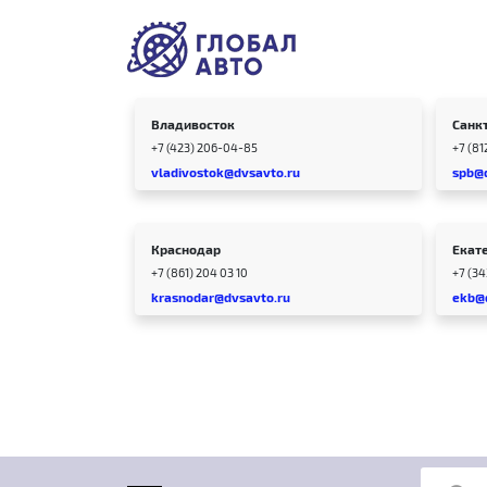
Владивосток
Санк
+7 (423) 206-04-85
+7 (81
vladivostok@dvsavto.ru
spb@
Краснодар
Екат
+7 (861) 204 03 10
+7 (3
krasnodar@dvsavto.ru
ekb@