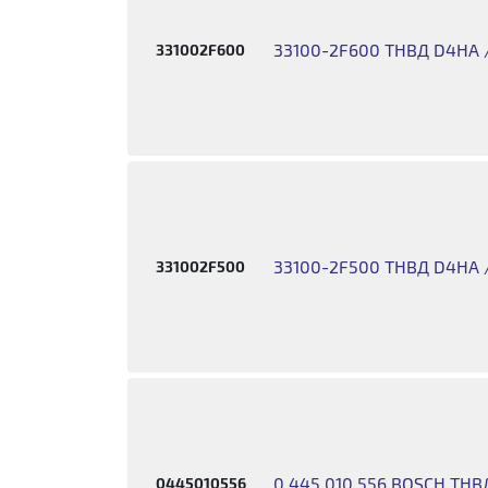
33100-2F600 ТНВД D4HA /
331002F600
33100-2F500 ТНВД D4HA /
331002F500
0 445 010 556 BOSCH ТНВ
0445010556