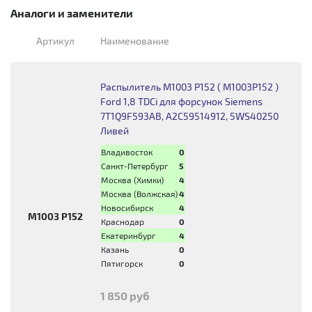
Аналоги и заменители
Артикул
Наименование
Распылитель M1003 P152 ( M1003P152 )
Ford 1,8 TDCi для форсунок Siemens
7T1Q9F593AB, A2C59514912, 5WS40250
Ливей
Владивосток
0
Санкт-Петербург
5
Москва (Химки)
4
Москва (Волжская)
4
Новосибирск
4
M1003 P152
Краснодар
0
Екатеринбург
4
Казань
0
Пятигорск
0
1 850 руб