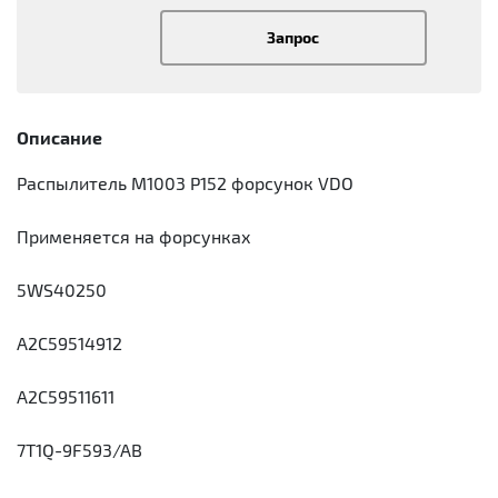
Запрос
Описание
Распылитель M1003 P152 форсунок VDO
Применяется на форсунках
5WS40250
A2C59514912
A2C59511611
7T1Q-9F593/AB