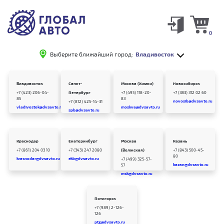
0
Выберите ближайший город:
Владивосток
Владивосток
Санкт-
Москва (Химки)
Новосибирск
+7 (423) 206-04-
Петербург
+7 (495) 118-20-
+7 (383) 312 02 60
85
83
novosib@dvsavto.ru
+7 (812) 425-14-31
vladivostok@dvsavto.ru
moskva@dvsavto.ru
spb@dvsavto.ru
Краснодар
Екатеринбург
Москва
Казань
+7 (861) 204 03 10
+7 (343) 247 2080
(Волжская)
+7 (843) 500-45-
80
krasnodar@dvsavto.ru
ekb@dvsavto.ru
+7 (499) 325-57-
kazan@dvsavto.ru
57
msk@dvsavto.ru
Пятигорск
+7 (989) 2-126-
126
ptg@dvsavto.ru