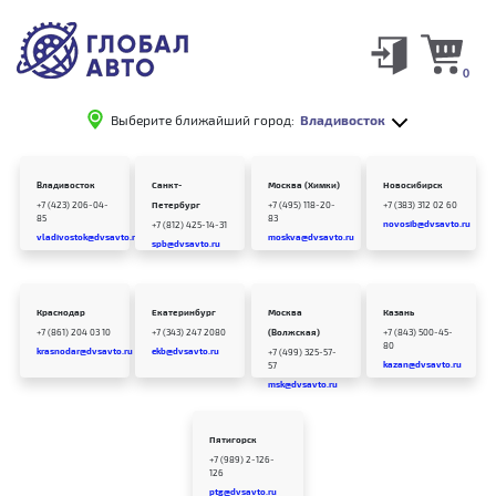
0
Выберите ближайший город:
Владивосток
Владивосток
Санкт-
Москва (Химки)
Новосибирск
+7 (423) 206-04-
Петербург
+7 (495) 118-20-
+7 (383) 312 02 60
85
83
novosib@dvsavto.ru
+7 (812) 425-14-31
vladivostok@dvsavto.ru
moskva@dvsavto.ru
spb@dvsavto.ru
Краснодар
Екатеринбург
Москва
Казань
+7 (861) 204 03 10
+7 (343) 247 2080
(Волжская)
+7 (843) 500-45-
80
krasnodar@dvsavto.ru
ekb@dvsavto.ru
+7 (499) 325-57-
kazan@dvsavto.ru
57
msk@dvsavto.ru
Пятигорск
+7 (989) 2-126-
126
ptg@dvsavto.ru