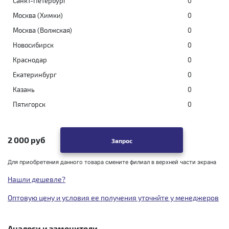
Санкт-Петербург
0
Москва (Химки)
0
Москва (Волжская)
0
Новосибирск
0
Краснодар
0
Екатеринбург
0
Казань
0
Пятигорск
0
2 000 руб
Запрос
Для приобретения данного товара смените филиал в верхней части экрана
Нашли дешевле?
Оптовую цену и условия ее получения уточнйте у менеджеров
Аналоги и заменители