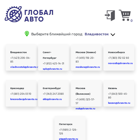
0
Выберите ближайший город:
Владивосток
Владивосток
Санкт-
Москва (Химки)
Новосибирск
+7 (423) 206-04-
Петербург
+7 (495) 118-20-
+7 (383) 312 02 60
85
83
novosib@dvsavto.ru
+7 (812) 425-14-31
vladivostok@dvsavto.ru
moskva@dvsavto.ru
spb@dvsavto.ru
Краснодар
Екатеринбург
Москва
Казань
+7 (861) 204 03 10
+7 (343) 247 2080
(Волжская)
+7 (843) 500-45-
80
krasnodar@dvsavto.ru
ekb@dvsavto.ru
+7 (499) 325-57-
kazan@dvsavto.ru
57
msk@dvsavto.ru
Пятигорск
+7 (989) 2-126-
126
ptg@dvsavto.ru