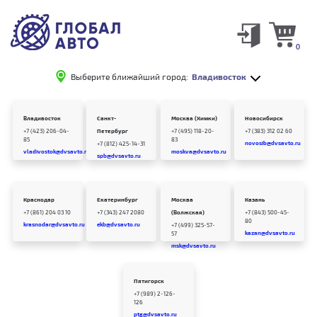
0
Выберите ближайший город:
Владивосток
Владивосток
Санкт-
Москва (Химки)
Новосибирск
+7 (423) 206-04-
Петербург
+7 (495) 118-20-
+7 (383) 312 02 60
85
83
novosib@dvsavto.ru
+7 (812) 425-14-31
vladivostok@dvsavto.ru
moskva@dvsavto.ru
spb@dvsavto.ru
Краснодар
Екатеринбург
Москва
Казань
+7 (861) 204 03 10
+7 (343) 247 2080
(Волжская)
+7 (843) 500-45-
80
krasnodar@dvsavto.ru
ekb@dvsavto.ru
+7 (499) 325-57-
kazan@dvsavto.ru
57
msk@dvsavto.ru
Пятигорск
+7 (989) 2-126-
126
ptg@dvsavto.ru