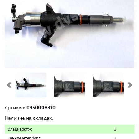
Предыдущий
Cл
Артикул:
0950008310
Наличие на складах:
Владивосток
0
Санкт-Петербург
0